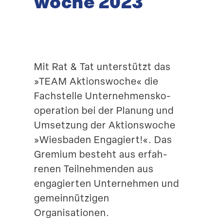
woche 2023
Suche
Mit Rat & Tat unter­stützt das
»TEAM Aktions­woche« die
Fachstelle Unter­neh­mens­ko­
ope­ration bei der Planung und
Umsetzung der Aktions­woche
»Wiesbaden Engagiert!«. Das
Gremium besteht aus erfah­
renen Teilneh­menden aus
engagierten Unter­nehmen und
gemein­nüt­zigen
Organisationen.