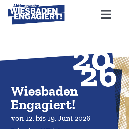
Skip
to
Toggl
content
Navig
Home
20
Aktions­woche 2026
26
Basis-Infos
Dokumen­tation 2025
Wiesbaden
Engagiert!
Aktuelles
von 12. bis 19. Juni 2026
Kontakt