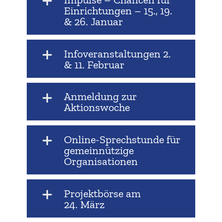
Einrich­tungen – 15., 19.
& 26. Januar
Infover­an­stal­tungen 2.
& 11. Februar
Anmeldung zur
Aktionswoche
Online-Sprechstunde für
gemein­nützige
Organisationen
Projekt­börse am
24. März