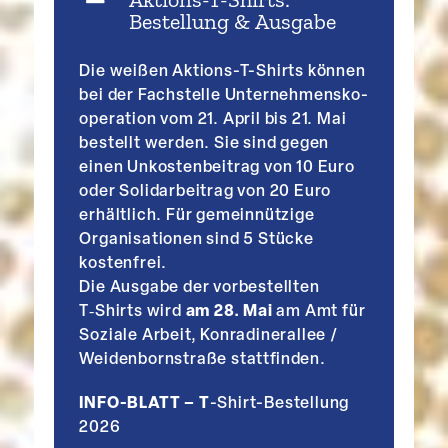
Bestellung & Ausgabe
Die weißen Aktions-T-Shirts können
bei der Fachstelle Unter­neh­mens­ko­
ope­ration vom 21. April bis 21. Mai
bestellt werden. Sie sind gegen
einen Unkos­ten­beitrag von 10 Euro
oder Solidar­beitrag von 20 Euro
erhältlich. Für gemein­nützige
Organi­sa­tionen sind 5 Stücke
kostenfrei.
Die Ausgabe der vorbe­stellten
T‑Shirts wird
am 28. Mai
am Amt für
Soziale Arbeit, Konra­di­ne­r­allee /
Weiden­born­straße stattfinden.
INFO-BLATT – T
-Shirt-Bestellung
2026