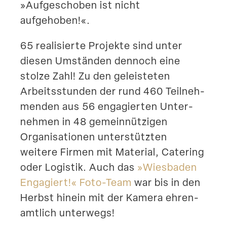
»Aufge­schoben ist nicht
aufgehoben!«.
65 reali­sierte Projekte sind unter
diesen Umständen dennoch eine
stolze Zahl! Zu den geleis­teten
Arbeits­stunden der rund 460 Teilneh­
menden aus 56 engagierten Unter­
nehmen
in 48 gemein­nüt­zigen
Organi­sa­tionen
unter­stützten
weitere Firmen mit Material, Catering
oder Logistik. Auch das
»Wiesbaden
Engagiert!« Foto-Team
war bis in den
Herbst hinein mit der Kamera ehren­
amtlich unterwegs!