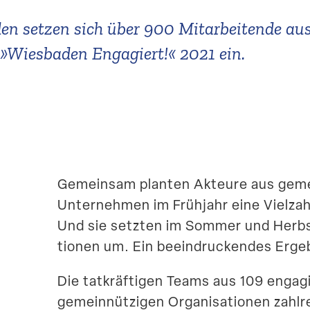
n setzen sich über 900 Mitar­bei­tende aus
»Wiesbaden Engagiert!« 2021 ein.
Gemeinsam planten Akteure aus gemein
Unter­nehmen im Frühjahr eine Vielza
Und sie setzten im Sommer und Herbst
tionen um. Ein beein­dru­ckendes Erge
Die tatkräf­tigen Teams aus 109 enga
gemein­nüt­zigen Organi­sa­tionen
zahlr