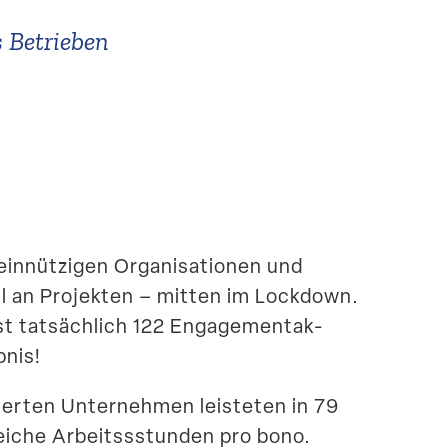
 Betrieben
­nüt­zigen Organi­sa­tionen und
hl an Projekten – mitten im Lockdown.
 tatsächlich 122 Engage­ment­ak­
bnis!
gierten Unter­nehmen leisteten
in 79
eiche Arbeits­s­stunden pro bono.