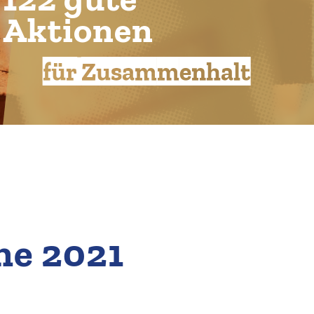
A
k
t
i
o
n
e
n
für Zusammenhalt
he 2021