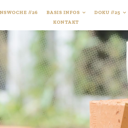
NS­WOCHE //26
BASIS INFOS
DOKU //25
KONTAKT