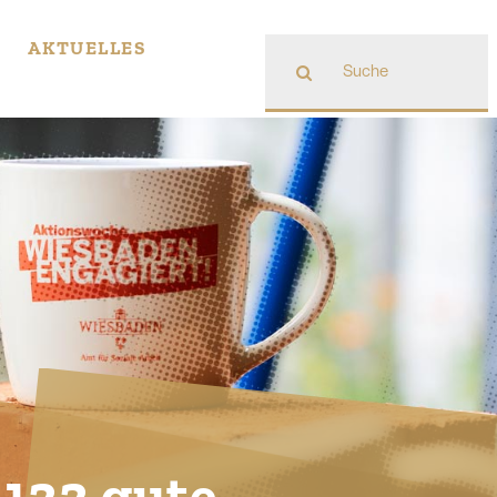
Suche
AKTUELLES
nach:
1
2
2
g
u
t
e