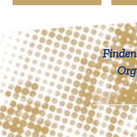
Finden 
Org
Suche
nach: