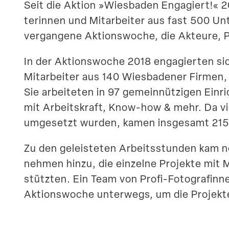
Seit die Aktion »Wiesbaden Engagiert!« 20
te­rinnen und Mitar­beiter aus fast 500 Un
vergangene Aktions­woche, die Akteure, Pr
In der Aktions­woche 2018 engagierten sich
Mitar­beiter aus 140 Wiesba­dener Firmen, 
Sie arbei­teten in 97 gemein­nüt­zigen Einr
mit Arbeits­kraft, Know-how & mehr. Da vi
umgesetzt wurden, kamen insgesamt 215
Zu den geleis­teten Arbeits­stunden kam
nehmen hinzu, die einzelne Projekte mit M
stützten. Ein Team von Profi-Fotografin
Aktions­woche unterwegs, um die Projekt