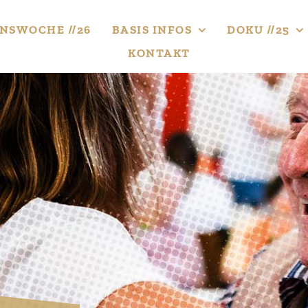
NS­WOCHE //26
BASIS INFOS
DOKU //25
KONTAKT