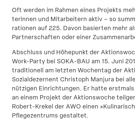
Oft werden im Rahmen eines Projekts mehr
te­rinnen und Mitar­beitern aktiv – so sum
ra­tionen auf 225. Davon basierten mehr als 
Partner­schaften oder einer Zusam­men­arb
Abschluss und Höhepunkt der Aktions­woche 
Work-Party bei SOKA-BAU am 15. Juni 2018
tradi­tionell am letzten Wochentag der Akt
Sozial­de­zernent Christoph Manjura bei al
nüt­zigen Einrich­tungen. Er hatte erstma
an einem Projekt der Aktions­woche teilg
Robert-Krekel der AWO einen »Kulina­ri­s
Pflege­zen­trums gestaltet.