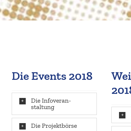
Die Events 2018
Wei
201
Die Infover­an­
staltung
Die Projekt­börse