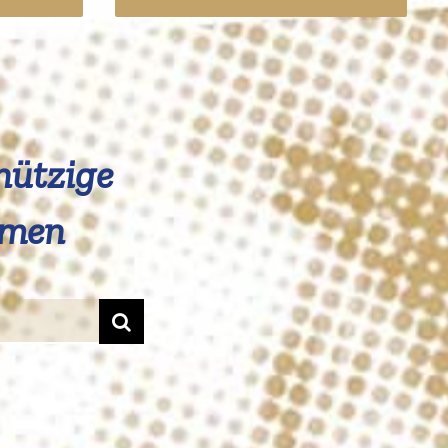
­nützige
hmen