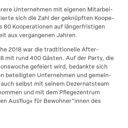
ere Unter­nehmen mit eigenen Mitar­bei­
mierte sich die Zahl der geknüpften Koope­
80 Koope­ra­tionen auf länger­fris­tigen
eit aus vergan­genen Jahren.
2018 war die tradti­tio­nelle After-
 mit rund 400 Gästen. Auf der Party, die
ions­woche gefeiert wird, bedankte sich
len betei­ligten Unter­nehmen und gemein­
ls auch selbst mit seinem Dezer­natsteam
e­nommen und mit dem Pflege­zentrum
chen Ausflug« für Bewohner*innen des