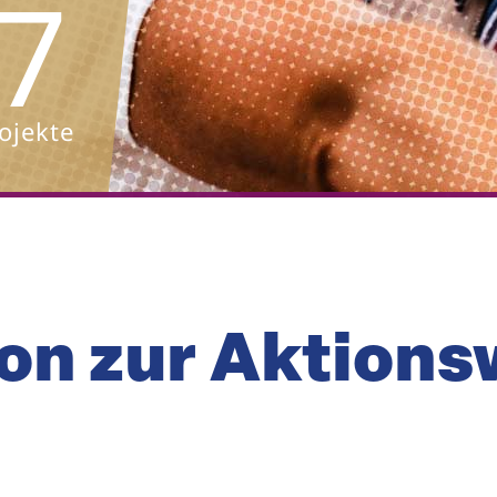
7
ojekte
on zur Aktions