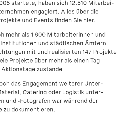
05 startete, haben sich 12.510 Mitar­bei­
ter­nehmen engagiert. Alles über die
ojekte und Events finden Sie hier.
 mehr als 1.600 Mitar­bei­te­rinnen und
Insti­tu­tionen und städti­schen Ämtern.
ich­tungen mit und reali­sierten 147 Projekte
ele Projekte über mehr als einen Tag
 Aktionstage zustande.
 noch das Engagement weiterer Unter­
aterial, Catering oder Logistik unter­
nen und ‑Fotografen war während der
e zu dokumentieren.