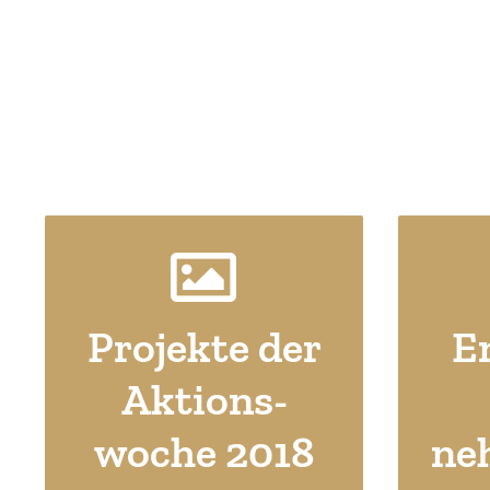
Zu
Zur Übersicht aller
Projekte der
E
Projekte 2018
Aktions­
Hier klicken!
woche 2018
ne