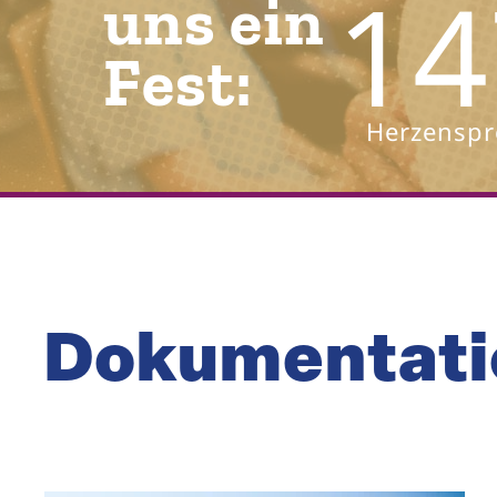
14
u
n
s
e
i
n
F
e
s
t
:
Herzenspr
Dokumen­tati