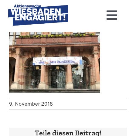
Skip
to
Toggl
content
Navig
Home
Aktions­woche 2026
Basis-Infos
Dokumen­tation 2025
9. November 2018
Aktuelles
Kontakt
Teile diesen Beitrag!