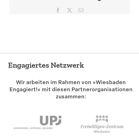
Suche
Facebook
X
E-
Mail
Engagiertes Netzwerk
Wir arbeiten im Rahmen von »Wiesbaden
Engagiert!« mit diesen Partner­or­ga­ni­sa­tionen
zusammen: