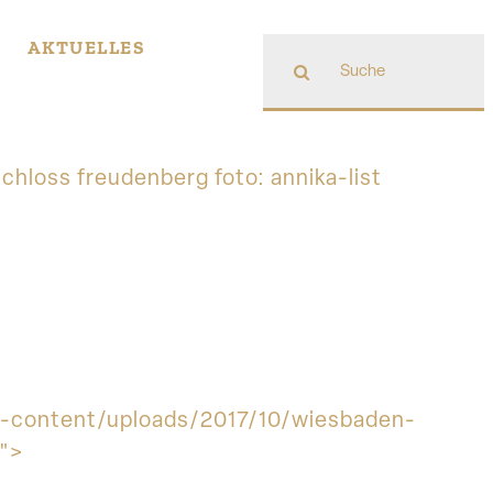
Suche
AKTUELLES
nach:
hloss freudenberg foto: annika-list
wp-content/uploads/2017/10/wiesbaden-
g">