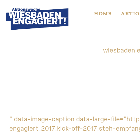
Skip
to
HOME
AKTIO
content
wiesbaden e
" data-image-caption data-large-file="h
engagiert_2017_kick-off-2017_steh-empfan