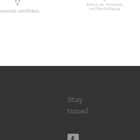
Stay
tuned