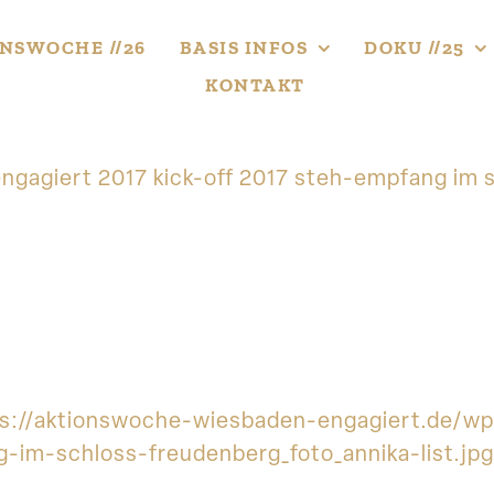
NS­WOCHE //26
BASIS INFOS
DOKU //25
KONTAKT
ngagiert 2017 kick-off 2017 steh-empfang im sc
ttps://aktionswoche-wiesbaden-engagiert.de/
g-im-schloss-freudenberg_foto_annika-list.jp