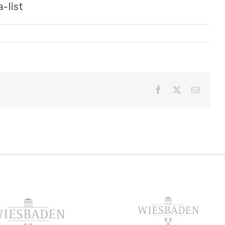
-list
Facebook
X
E-
Mail