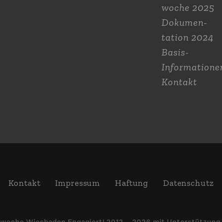
woche 2025
Dokumen­
tation 2024
Basis-
Informatione
Kontakt
Kontakt
Impressum
Haftung
Daten­schutz
­woche Wiesbaden Engagiert! 2012 – 2026 mit Unter­stützun