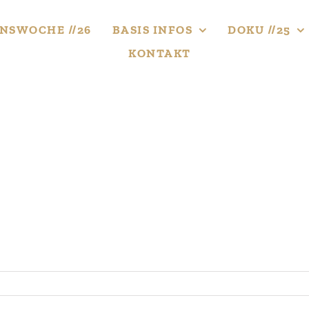
NS­WOCHE //26
BASIS INFOS
DOKU //25
KONTAKT