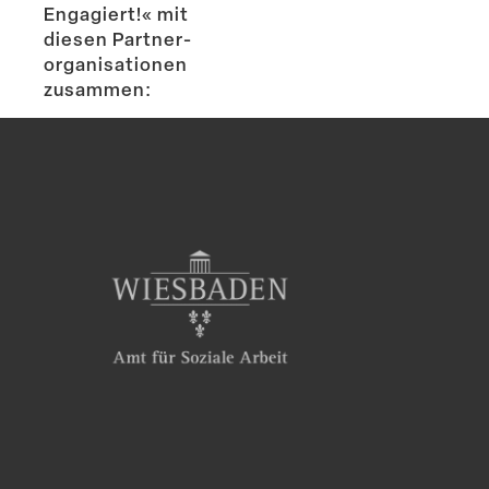
Engagiert!« mit
diesen Partner­
or­ga­ni­sa­tionen
zusammen: