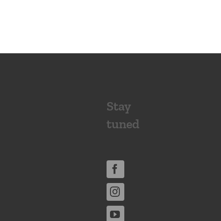
Stay
tuned