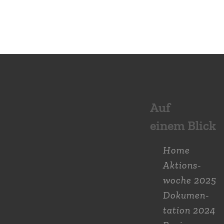
Auf
einem Blick
Home
Aktions­
woche 2025
Dokumen­
tation 2024