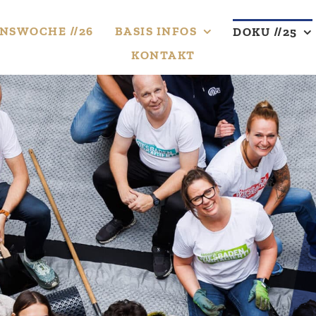
NS­WOCHE //26
BASIS INFOS
DOKU //25
KONTAKT