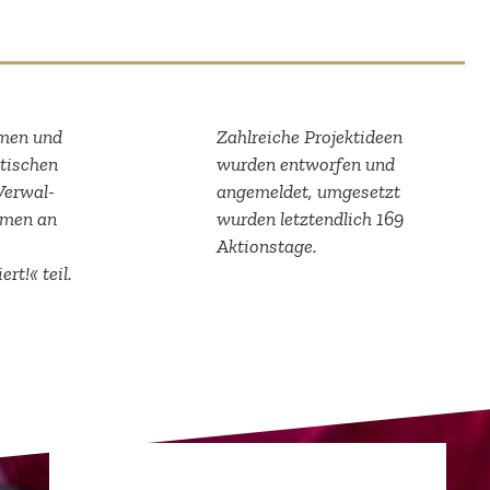
men und
Zahlreiche Projekt­ideen
ti­schen
wurden entworfen und
Verwal­
angemeldet, umgesetzt
ahmen an
wurden letzt­endlich 169
Aktionstage.
t!« teil.