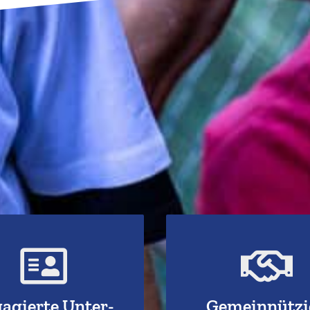
r Übersicht der
Zu den gemein­nüt
engagierten
Projektpartn
Unternehmen
agierte Unter­
Gemein­nütz