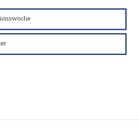
ionswoche
zer