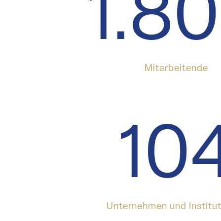
1.8
Mitar­bei­tende
10
Unter­nehmen und Institu