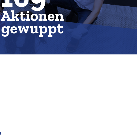
Aktionen
g
e
w
u
p
p
t
­