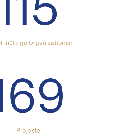
115
n­nützige Organisationen
169
Projekte