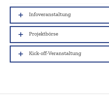
Infover­an­staltung
Projekt­börse
Kick-off-Veranstaltung