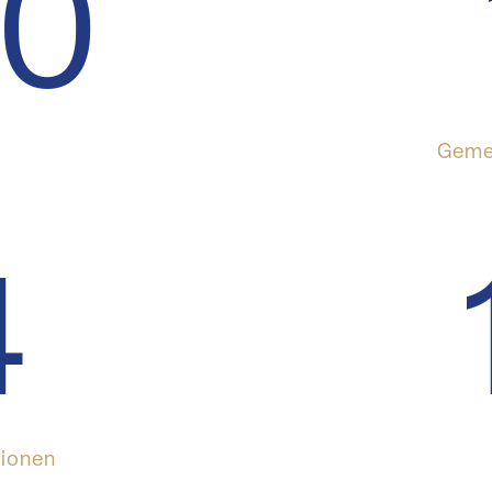
00
Gemei
4
tionen