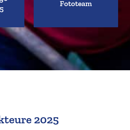
Hier klicken!
Fototeam
5
kteure 2025