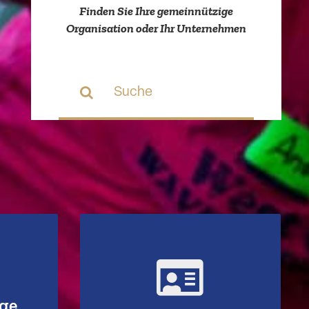
Finden Sie Ihre gemein­nützige
Organi­sation oder Ihr Unternehmen
Suche
nach:
­zigen
Zu den Fotogra­finnen
ern
und Fotografen
ige