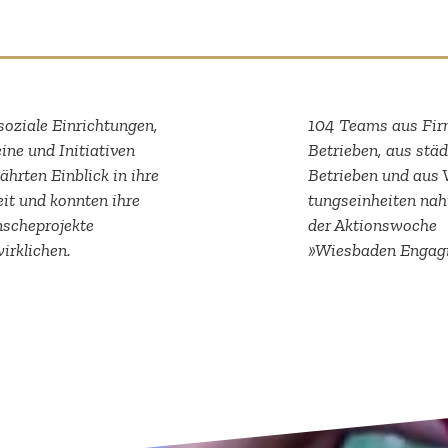
soziale Einrich­tungen,
104 Teams aus Fir
ine und Initia­tiven
Betrieben, aus städ
hrten Einblick in ihre
Betrieben und aus 
it und konnten ihre
tungs­ein­heiten n
che­pro­jekte
der Aktions­woche
irklichen.
»Wiesbaden Engagier