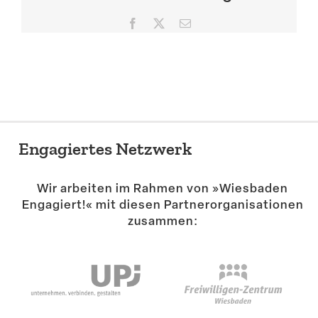
Suche
Facebook
X
E-
Mail
Engagiertes Netzwerk
Wir arbeiten im Rahmen von »Wiesbaden
Engagiert!« mit diesen Partner­or­ga­ni­sa­tionen
zusammen: