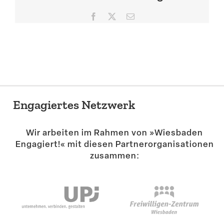
Suche
Facebook
X
E-
Mail
Engagiertes Netzwerk
Wir arbeiten im Rahmen von »Wiesbaden
Engagiert!« mit diesen Partner­or­ga­ni­sa­tionen
zusammen: