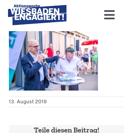
Skip
to
Toggl
content
Navig
Home
Aktions­woche 2026
Basis-Infos
Dokumen­tation 2025
13. August 2019
Aktuelles
Kontakt
Teile diesen Beitrag!