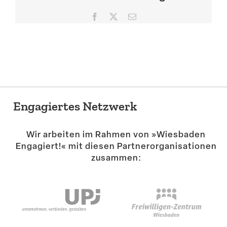
Suche
Facebook
X
E-
Mail
Engagiertes Netzwerk
Wir arbeiten im Rahmen von »Wiesbaden
Engagiert!« mit diesen Partner­or­ga­ni­sa­tionen
zusammen: