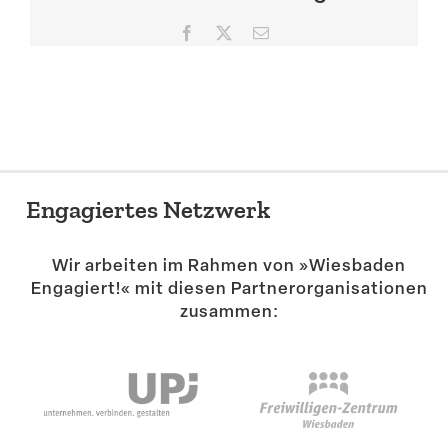
Suche
Facebook
X
E-
Mail
Engagiertes Netzwerk
Wir arbeiten im Rahmen von »Wiesbaden
Engagiert!« mit diesen Partner­or­ga­ni­sa­tionen
zusammen: