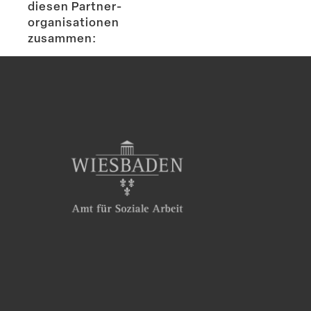
diesen Partner­
or­ga­ni­sa­tionen
zusammen: