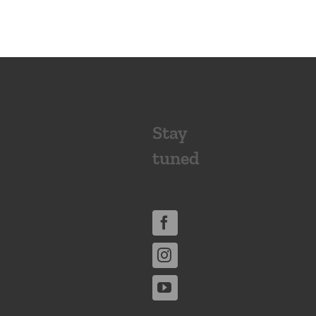
Stay
tuned