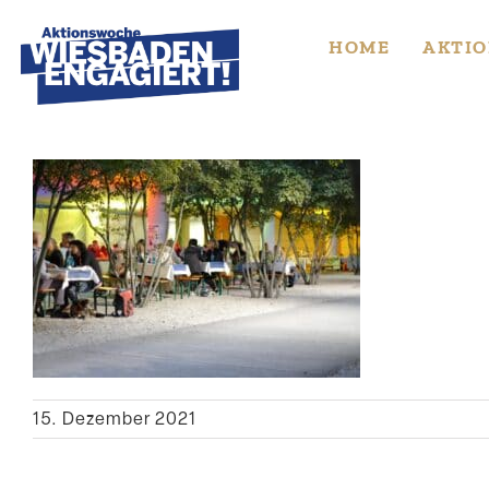
Skip
to
HOME
AKTIO
content
15. Dezember 2021