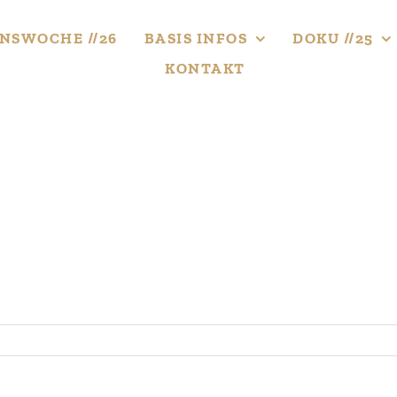
NS­WOCHE //26
BASIS INFOS
DOKU //25
KONTAKT