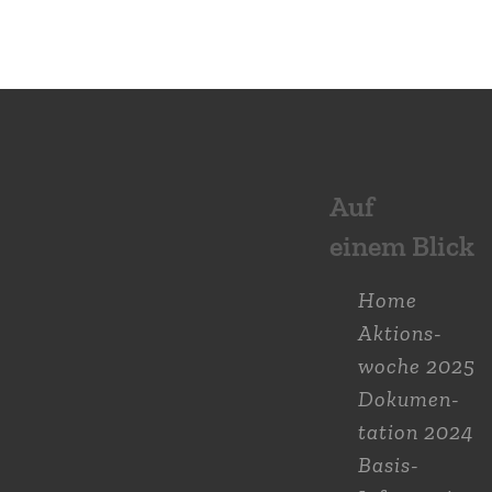
Auf
einem Blick
Home
Aktions­
woche 2025
Dokumen­
tation 2024
Basis-