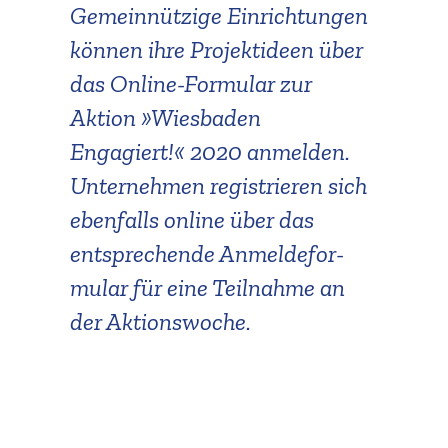
Gemein­nützige Einrich­tungen
Suche
können ihre Projekt­ideen über
das Online-Formular zur
Aktion »Wiesbaden
Engagiert!« 2020 anmelden.
Unter­nehmen regis­trieren sich
ebenfalls online über das
entspre­chende Anmel­de­for­
mular für eine Teilnahme an
der Aktionswoche.