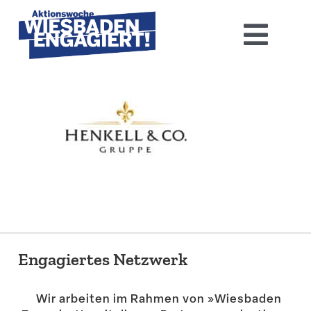
Skip
to
Toggl
content
Navig
Home
Aktions­woche 2026
Basis-Infos
Dokumen­tation 2025
Aktuelles
Engagiertes Netzwerk
Kontakt
Wir arbeiten im Rahmen von »Wiesbaden