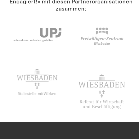
Engagiert!« mit diesen Partner­or­ga­ni­sa­tionen
zusammen:
Suche