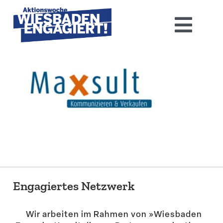
Skip
to
Toggl
content
Navig
Home
Aktions­woche 2026
Basis-Infos
Dokumen­tation 2025
Aktuelles
Engagiertes Netzwerk
Kontakt
Wir arbeiten im Rahmen von »Wiesbaden