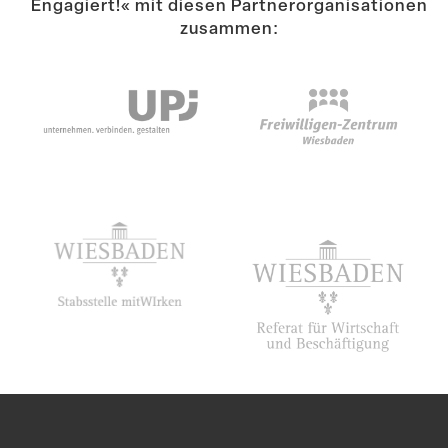
Engagiert!« mit diesen Partner­or­ga­ni­sa­tionen
zusammen:
Suche