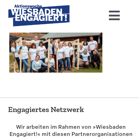
Skip
to
Toggl
content
Navig
Home
Aktions­woche 2026
Basis-Infos
Dokumen­tation 2025
Engagiertes Netzwerk
Aktuelles
Wir arbeiten im Rahmen von »Wiesbaden
Kontakt
Engagiert!« mit diesen Partner­or­ga­ni­sa­tionen