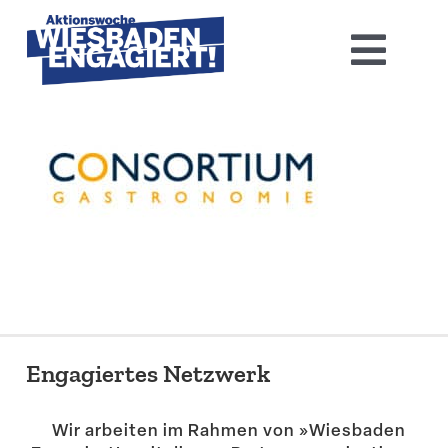
Skip
to
Toggl
content
Navig
Home
Aktions­woche 2026
Basis-Infos
Dokumen­tation 2025
Aktuelles
Engagiertes Netzwerk
Kontakt
Wir arbeiten im Rahmen von »Wiesbaden