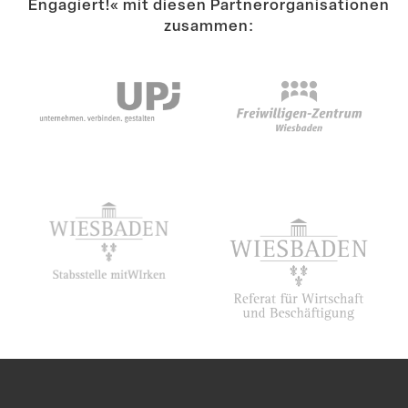
Engagiert!« mit diesen Partner­or­ga­ni­sa­tionen
zusammen:
Suche