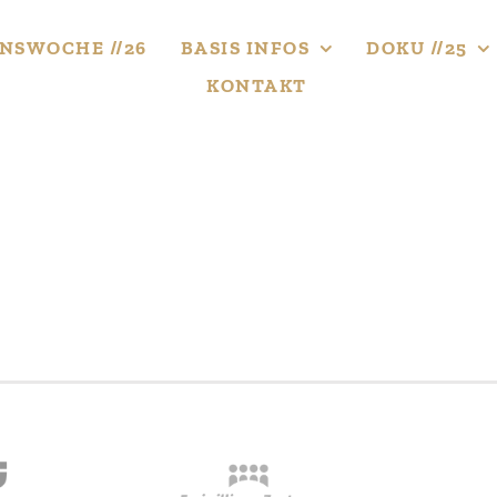
NS­WOCHE //26
BASIS INFOS
DOKU //25
KONTAKT