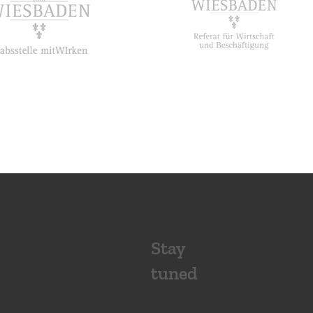
Stay
tuned