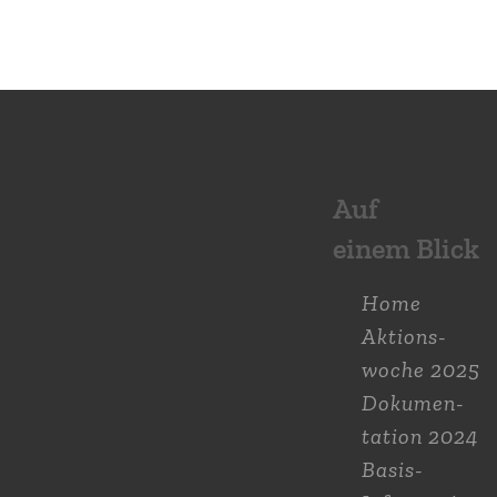
Auf
einem Blick
Home
Aktions­
woche 2025
Dokumen­
tation 2024
Basis-