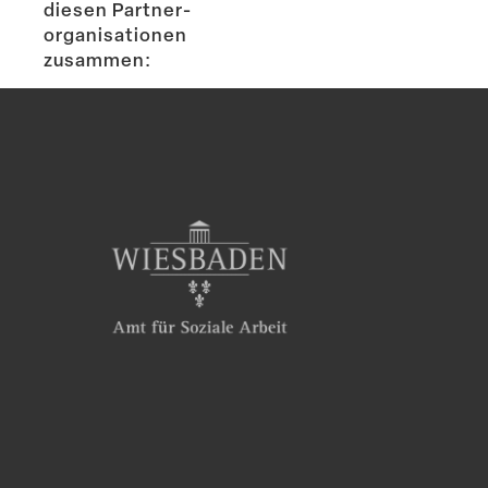
diesen Partner­
or­ga­ni­sa­tionen
zusammen: