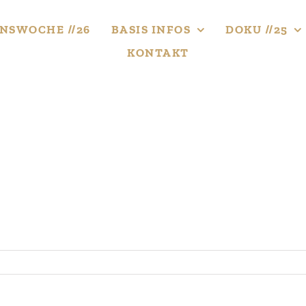
NS­WOCHE //26
BASIS INFOS
DOKU //25
KONTAKT