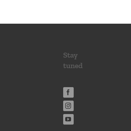
Stay
tuned