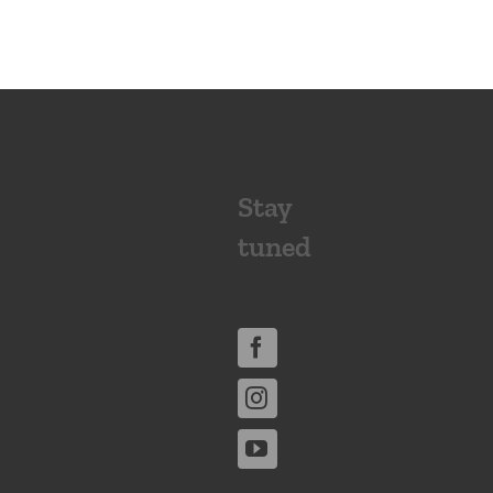
Stay
tuned