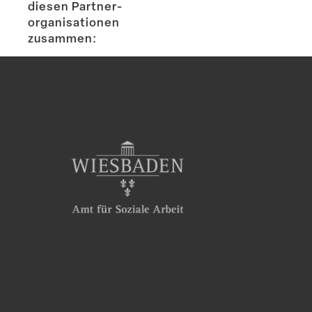
diesen Partner­
or­ga­ni­sa­tionen
zusammen: