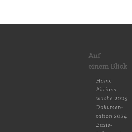
Auf
einem Blick
Home
Aktions­
woche 2025
Dokumen­
tation 2024
Basis-