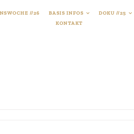
NS­WOCHE //26
BASIS INFOS
DOKU //25
KONTAKT