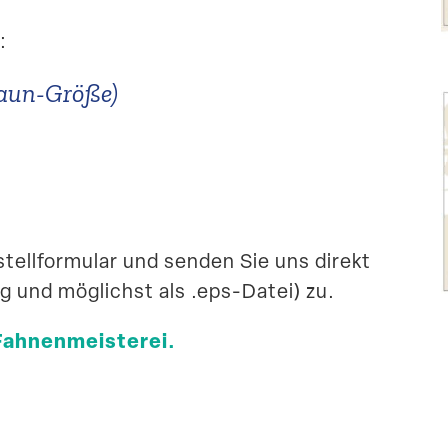
:
zaun-Größe)
tell­for­mular und senden Sie uns direkt
ng und möglichst als .eps-Datei) zu.
Fahnen­meis­terei.