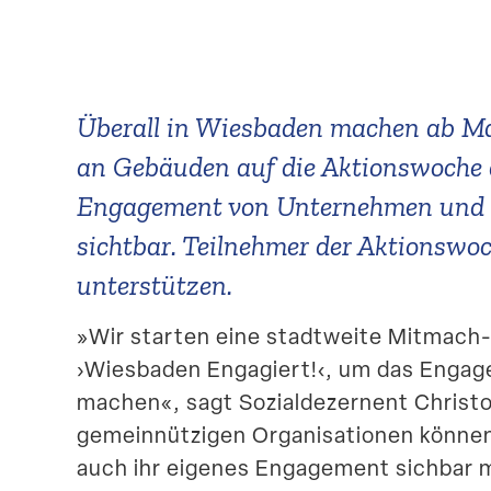
Überall in Wiesbaden machen ab M
an Gebäuden auf die Aktions­woch
Engagement von Unter­nehmen und G
sichtbar. Teilnehmer der Aktions­wo
unterstützen.
»Wir starten eine stadt­weite Mitmac
›Wiesbaden Engagiert!‹, um das Engage
machen«, sagt Sozial­de­zernent Chris
gemein­nüt­zigen Organi­sa­tionen können
auch ihr eigenes Engagement sichbar 