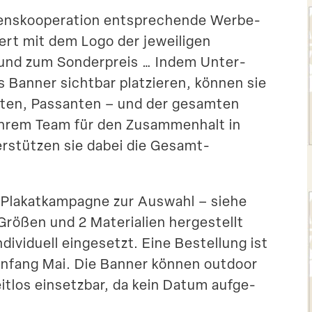
ens­ko­ope­ration entspre­chende Werbe­
siert mit dem Logo der jewei­ligen
und zum Sonder­preis … Indem Unter­
s Banner sichtbar platzieren, können sie
gten, Passanten – und der gesamten
 ihrem Team für den Zusam­menhalt in
er­stützen sie dabei die Gesamt-
 Plakat­kam­pagne zur Auswahl – siehe
Größen und 2 Materialien herge­stellt
ivi­duell einge­setzt. Eine Bestellung ist
 Anfang Mai. Die Banner können outdoor
itlos einsetzbar, da kein Datum aufge­