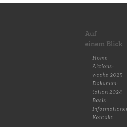
Auf
einem Blick
Home
Aktions­
woche 2025
Dokumen­
tation 2024
Basis-
Informatione
Kontakt