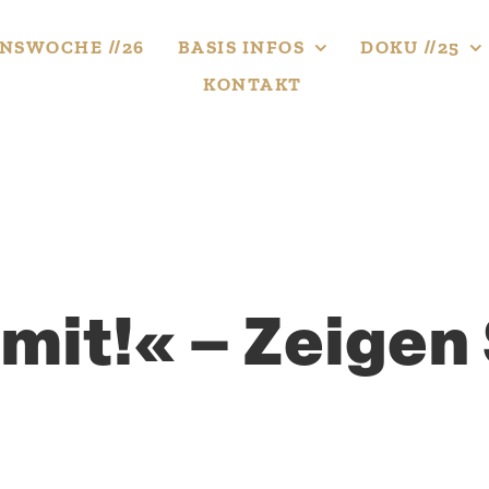
NS­WOCHE //26
BASIS INFOS
DOKU //25
KONTAKT
it!« – Zeigen 