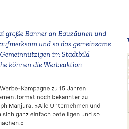
ai große Banner an Bauzäunen und
e aufmerksam und so das gemeinsame
emein­nüt­zigen im Stadtbild
che können die Werbe­aktion
h-Werbe-Kampagne zu 15 Jahren
­ment­format noch bekannter zu
toph Manjura. »Alle Unter­nehmen und
 sich ganz einfach betei­ligen und so
machen.«