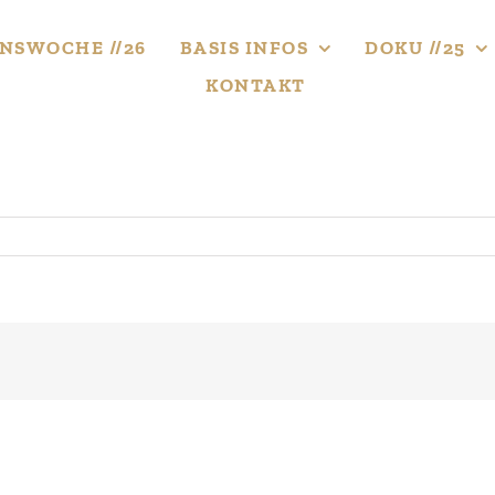
NS­WOCHE //26
BASIS INFOS
DOKU //25
KONTAKT