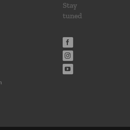
Stay
tuned
n