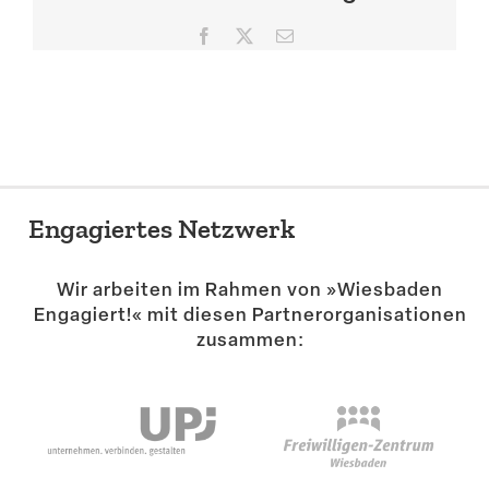
Suche
Facebook
X
E-
Mail
Engagiertes Netzwerk
Wir arbeiten im Rahmen von »Wiesbaden
Engagiert!« mit diesen Partner­or­ga­ni­sa­tionen
zusammen: