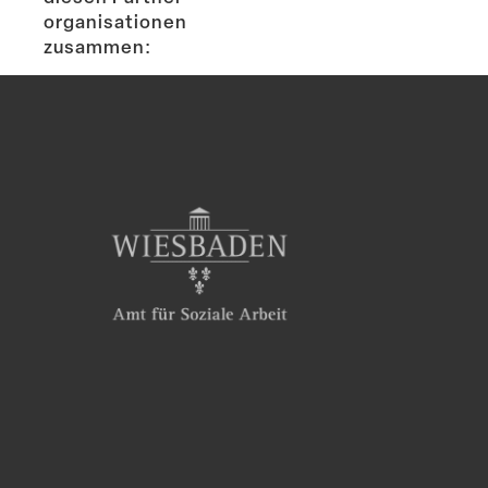
or­ga­ni­sa­tionen
zusammen: