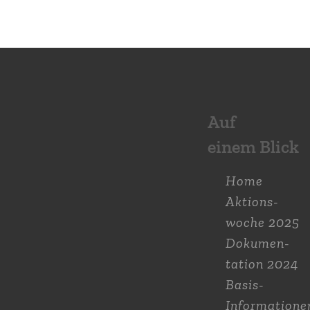
Auf
einem Blick
Home
Aktions­
woche 2025
Dokumen­
tation 2024
Basis-
Informatione