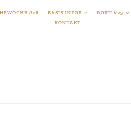
NS­WOCHE //26
BASIS INFOS
DOKU //25
KONTAKT