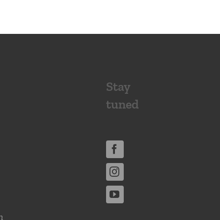
Stay
tuned
n