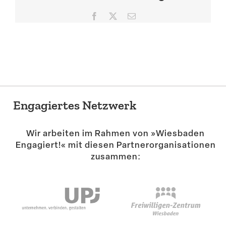
Suche
Facebook
X
E-
Mail
Engagiertes Netzwerk
Wir arbeiten im Rahmen von »Wiesbaden
Engagiert!« mit diesen Partner­or­ga­ni­sa­tionen
zusammen: