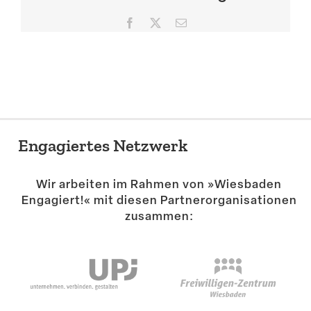
Suche
Facebook
X
E-
Mail
Engagiertes Netzwerk
Wir arbeiten im Rahmen von »Wiesbaden
Engagiert!« mit diesen Partner­or­ga­ni­sa­tionen
zusammen: