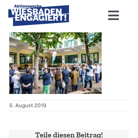
Skip
to
Toggl
content
Navig
Home
Aktions­woche 2026
Basis-Infos
Dokumen­tation 2025
5. August 2019
Aktuelles
Kontakt
Teile diesen Beitrag!