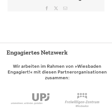
Suche
Facebook
X
E-
Mail
Engagiertes Netzwerk
Wir arbeiten im Rahmen von »Wiesbaden
Engagiert!« mit diesen Partner­or­ga­ni­sa­tionen
zusammen: