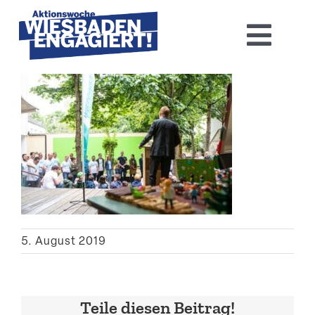
Skip
to
Toggl
content
Navig
Home
Aktions­woche 2026
Basis-Infos
Dokumen­tation 2025
5. August 2019
Aktuelles
Kontakt
Teile diesen Beitrag!