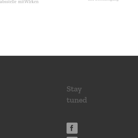
Stay
tuned