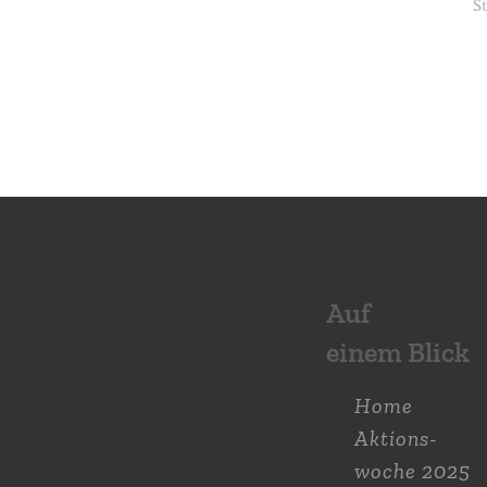
Auf
einem Blick
Home
Aktions­
woche 2025