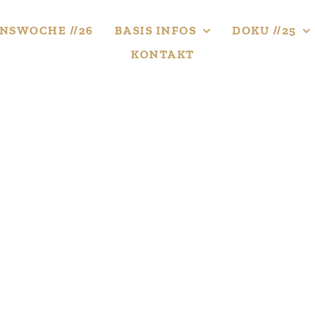
NS­WOCHE //26
BASIS INFOS
DOKU //25
KONTAKT