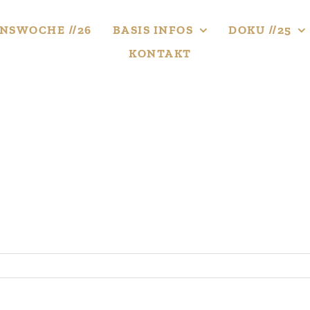
NS­WOCHE //26
BASIS INFOS
DOKU //25
KONTAKT