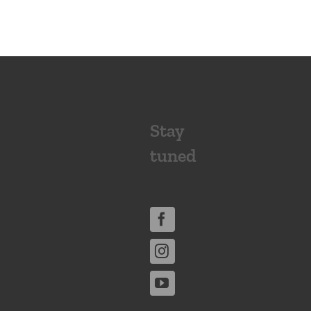
Stay
tuned