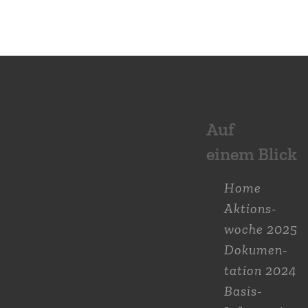
Auf
einem Blick
Home
Aktions­
woche 2025
Dokumen­
tation 2024
Basis-