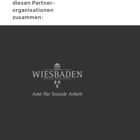
diesen Partner­
or­ga­ni­sa­tionen
zusammen: