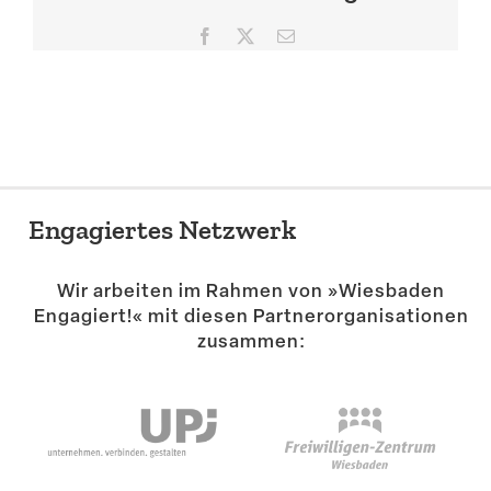
Suche
Facebook
X
E-
Mail
Engagiertes Netzwerk
Wir arbeiten im Rahmen von »Wiesbaden
Engagiert!« mit diesen Partner­or­ga­ni­sa­tionen
zusammen: