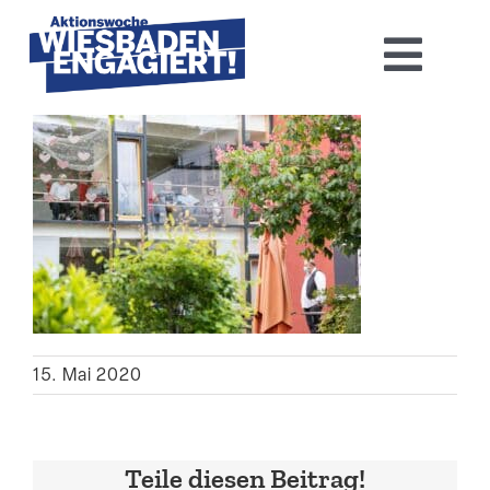
Skip
to
Toggl
content
Navig
Home
Aktions­woche 2026
Basis-Infos
Dokumen­tation 2025
15. Mai 2020
Aktuelles
Kontakt
Teile diesen Beitrag!