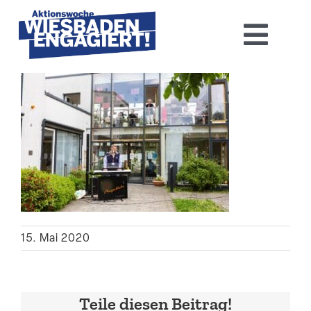
Skip
to
Toggl
content
Navig
Home
Aktions­woche 2026
Basis-Infos
Dokumen­tation 2025
15. Mai 2020
Aktuelles
Kontakt
Teile diesen Beitrag!