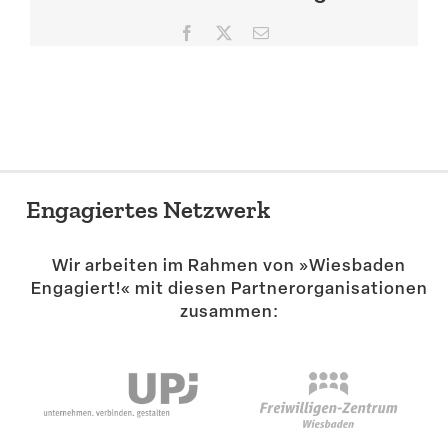
Suche
Facebook
X
E-
Mail
Engagiertes Netzwerk
Wir arbeiten im Rahmen von »Wiesbaden
Engagiert!« mit diesen Partner­or­ga­ni­sa­tionen
zusammen: