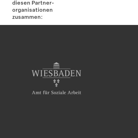
diesen Partner­
or­ga­ni­sa­tionen
zusammen: