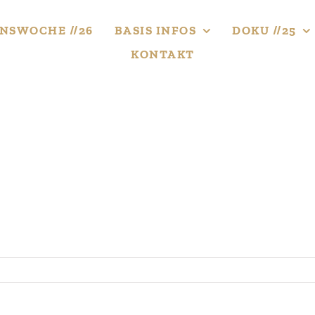
NS­WOCHE //26
BASIS INFOS
DOKU //25
KONTAKT