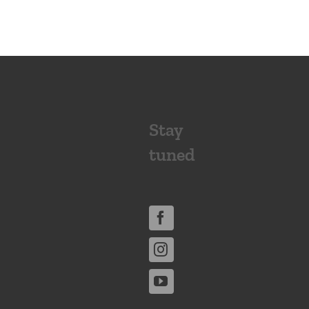
Stay
tuned