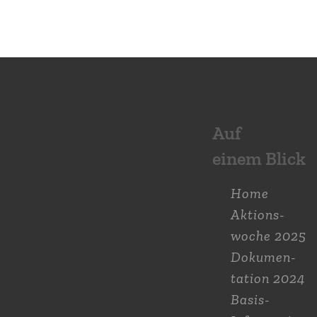
Auf
einem Blick
Home
Aktions­
woche 2025
Dokumen­
tation 2024
Basis-