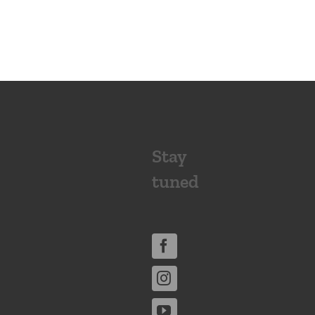
Stay
tuned