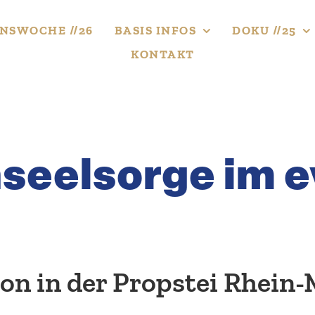
NS­WOCHE //26
BASIS INFOS
DOKU //25
KONTAKT
n­seel­sorge im 
ion in der Propstei Rhein