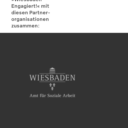
Engagiert!« mit
diesen Partner­
or­ga­ni­sa­tionen
zusammen: