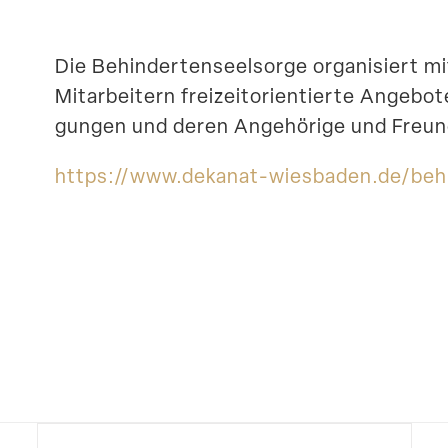
Die Behin­der­ten­seel­sorge organi­siert 
Mitar­beitern freizeit­ori­en­tierte Angebo
gungen und deren Angehörige und Freun
https://​www​.dekanat​-wiesbaden​.de/​b​e​h​i​n​d​e​