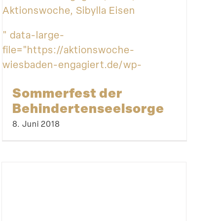
Aktionswoche, Sibylla Eisen
" data-large-
file="https://aktionswoche-
wiesbaden-engagiert.de/wp-
content/uploads/2019/01/015_wea_2018_BSI
Sommerfest der
Behindertenseelsorge
8. Juni 2018