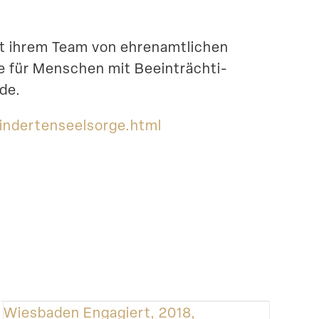
mit ihrem Team von ehren­amt­lichen
te für Menschen mit Beein­träch­ti­
de.
r​t​e​n​s​e​e​l​s​o​r​g​e​.html
Wiesbaden Engagiert, 2018,