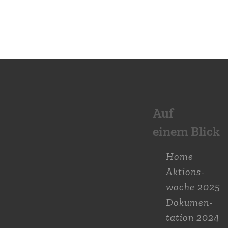
Auf
einem Blick
Home
Aktions­
woche 2025
Dokumen­
tation 2024