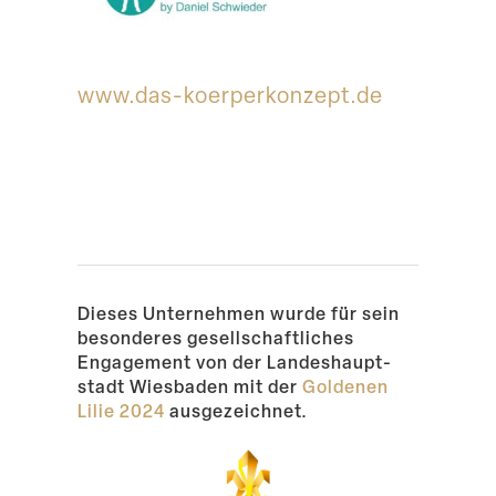
Suche
www​.das​-koerper​konzept​.de
Dieses Unter­nehmen wurde für sein
beson­deres gesell­schaft­liches
Engagement von der Landes­haupt­
stadt Wiesbaden mit der
Goldenen
Lilie 2024
ausgezeichnet.