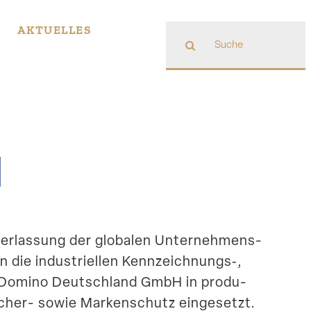
Suche
AKTUELLES
nach:
H
der­lassung der globalen Unter­neh­mens­
die indus­tri­ellen Kennzeichnungs‑,
er Domino Deutschland GmbH in produ­
ucher- sowie Marken­schutz eingesetzt.