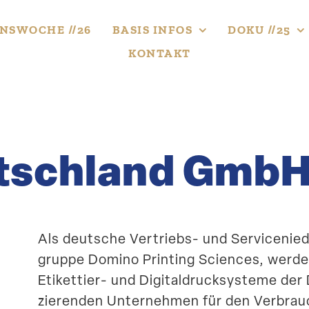
NS­WOCHE //26
BASIS INFOS
DOKU //25
KONTAKT
tschland Gmb
Als deutsche Vertriebs- und Service­nie­
gruppe Domino Printing Sciences, werden 
Etikettier- und Digital­druck­systeme d
zie­renden Unter­nehmen für den Verbra