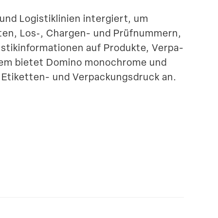
 Logis­tik­linien inter­giert, um
­daten, Los‑, Chargen- und Prüfnummern,
tik­in­for­ma­tionen auf Produkte, Verpa­
udem bietet Domino monochrome und
 Etiketten- und Verpa­ckungs­druck an.