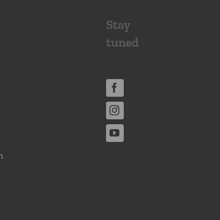
Stay
tuned
n