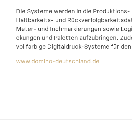
Die Systeme werden in die Produktions- und
Haltbarkeits- und Rückver­folg­bar­keits
Meter- und Inchmar­kie­rungen sowie Logis­
ckungen und Paletten aufzu­bringen. Z
vollfarbige Digitaldruck-Systeme für den
www​.domino​-deutschland​.de