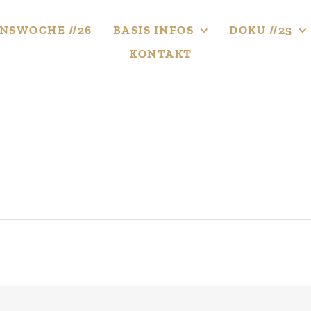
NS­WOCHE //26
BASIS INFOS
DOKU //25
KONTAKT