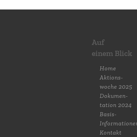
Auf
einem Blick
Home
Aktions­
woche 2025
Dokumen­
tation 2024
Basis-
Informatione
Kontakt