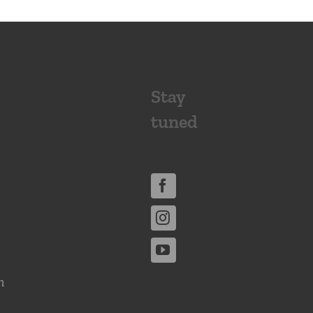
Stay
tuned
n