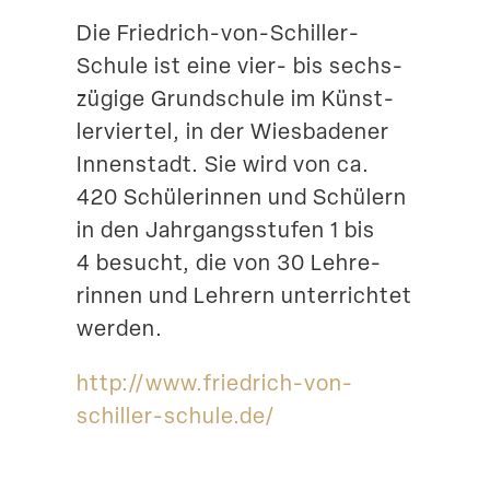
Die Friedrich-von-Schiller-
Suche
Schule ist eine vier- bis sechs­
zügige Grund­schule im Künst­
ler­viertel, in der Wiesba­dener
Innen­stadt. Sie wird von ca.
420 Schüle­rinnen und Schülern
in den Jahrgangs­stufen 1 bis
4 besucht, die von 30 Lehre­
rinnen und Lehrern unter­richtet
werden.
http://​www​.friedrich​-von​-
schiller​-schule​.de/