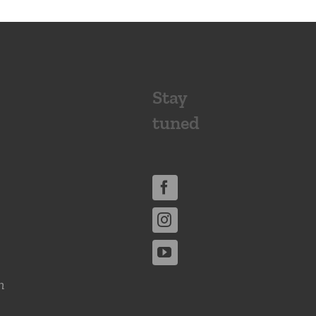
Stay
tuned
n