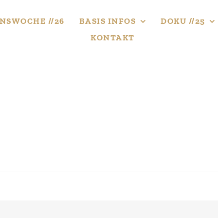
NS­WOCHE //26
BASIS INFOS
DOKU //25
KONTAKT