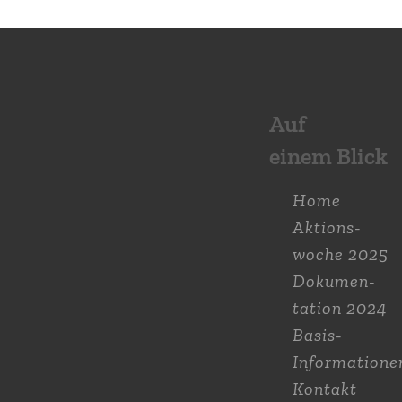
Auf
einem Blick
Home
Aktions­
woche 2025
Dokumen­
tation 2024
Basis-
Informatione
Kontakt