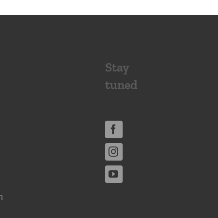
Stay
tuned
n