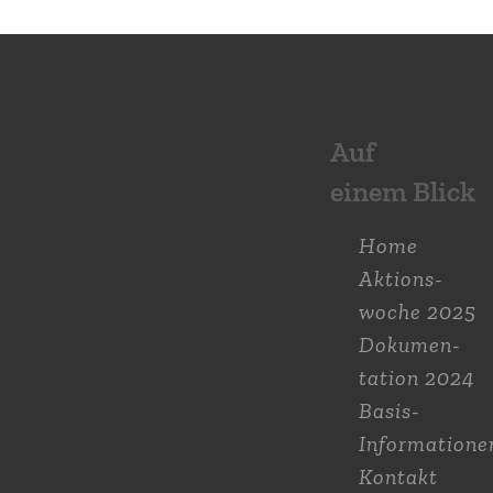
Auf
einem Blick
Home
Aktions­
woche 2025
Dokumen­
tation 2024
Basis-
Informatione
Kontakt