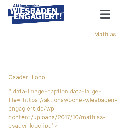
Skip
to
Toggl
content
Navig
Home
Mathias
Aktions­woche 2026
Basis-Infos
Csader; Logo
Dokumen­tation 2025
" data-image-caption data-large-
file="https://aktionswoche-wiesbaden-
Aktuelles
engagiert.de/wp-
content/uploads/2017/10/mathias-
Kontakt
csader_logo.jpg">