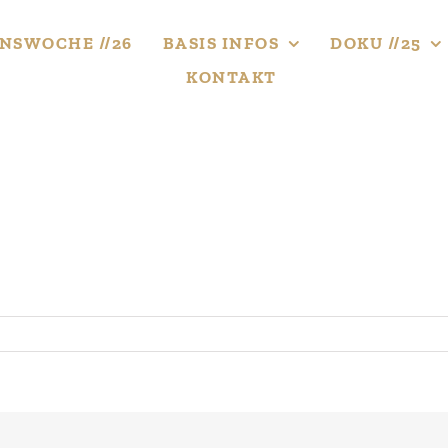
NS­WOCHE //26
BASIS INFOS
DOKU //25
KONTAKT