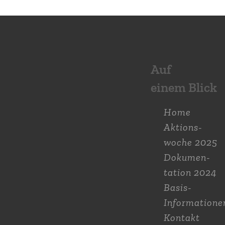
Auf
einem Blick
Home
Aktions­
woche 2025
Dokumen­
tation 2024
Basis-
Informatione
Kontakt