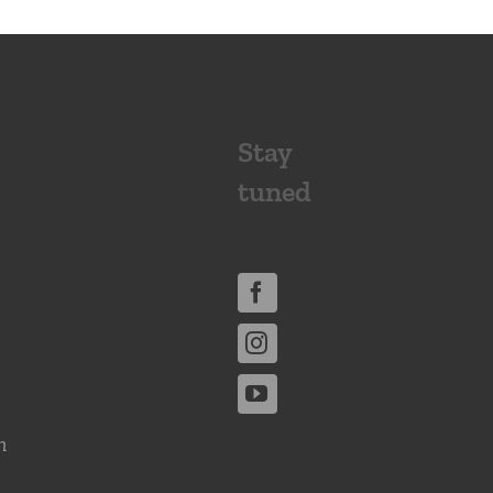
Stay
tuned
n