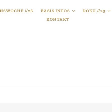
NS­WOCHE //26
BASIS INFOS
DOKU //25
KONTAKT