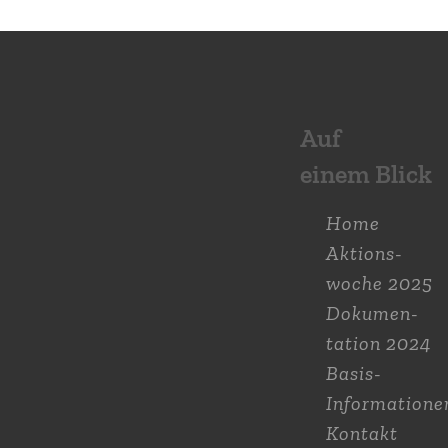
Auf
einem Blick
Home
Aktions­
woche 2025
Dokumen­
tation 2024
Basis-
Informatione
Kontakt