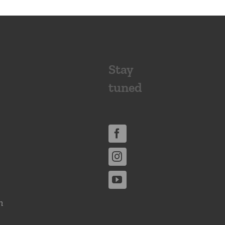
Stay
tuned
n