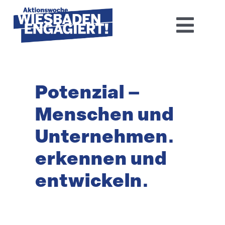
Skip
to
Toggl
content
Navig
Home
Potenzial –
Aktions­woche 2026
Menschen und
Basis-Infos
Unternehmen.
Dokumen­tation 2025
erkennen und
entwickeln.
Aktuelles
Kontakt