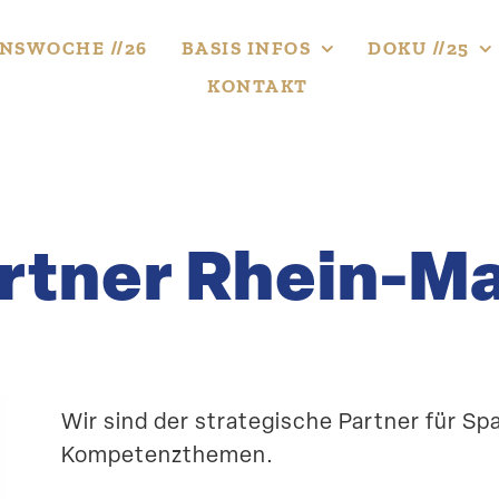
NS­WOCHE //26
BASIS INFOS
DOKU //25
KONTAKT
rtner Rhein-M
Wir sind der strate­gische Partner für Sp
Kompetenzthemen.