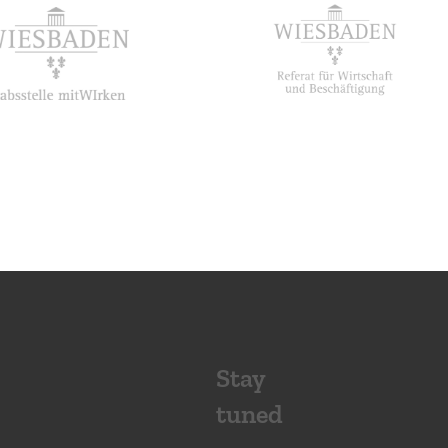
Stay
tuned