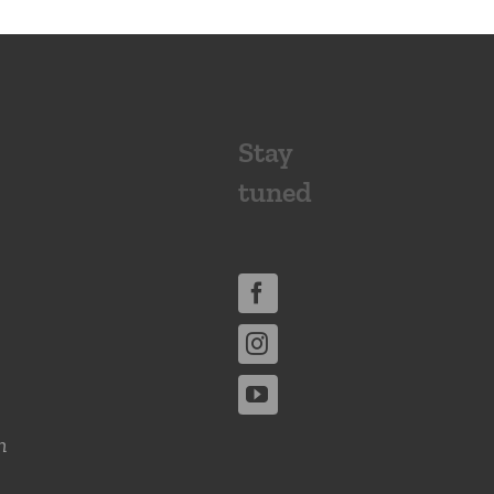
Stay
tuned
n