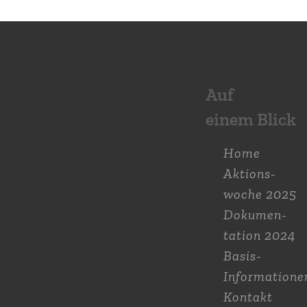
Auf
einem Blick
Home
Aktions­
woche 2025
Dokumen­
tation 2024
Basis-
Informatione
Kontakt