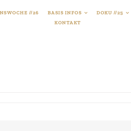
NS­WOCHE //26
BASIS INFOS
DOKU //25
KONTAKT