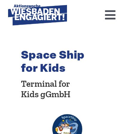
Skip
to
Toggl
content
Navig
Home
Space Ship
Aktions­woche 2026
for Kids
Basis-Infos
Terminal for
Dokumen­tation 2025
Kids gGmbH
Aktuelles
Kontakt