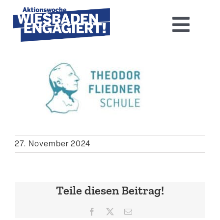
Skip
to
Toggl
content
Navig
Home
Aktions­woche 2026
Basis-Infos
27. November 2024
Dokumen­tation 2025
Aktuelles
Teile diesen Beitrag!
Kontakt
Facebook
X
E-
Mail