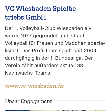
VC Wiesbaden Spiel­be­
Suche
triebs GmbH
Der 1. Volleyball-Club Wiesbaden e.V.
wurde 1977 gegründet und ist auf
Volleyball für Frauen und Mädchen spezia­
li­siert. Das Profi-Team spielt seit 2004
durch­gängig in der 1. Bundesliga. Der
Verein zählt außerdem aktuell 33
Nachwuchs-Teams.
www​.vc​-wiesbaden​.de
Unser Engagement